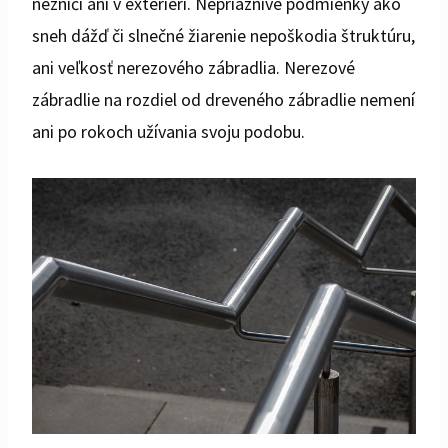
nezničí ani v exteriéri. Nepriaznivé podmienky ako
sneh dážď či slnečné žiarenie nepoškodia štruktúru,
ani veľkosť nerezového zábradlia. Nerezové
zábradlie na rozdiel od dreveného zábradlie nemení
ani po rokoch užívania svoju podobu.