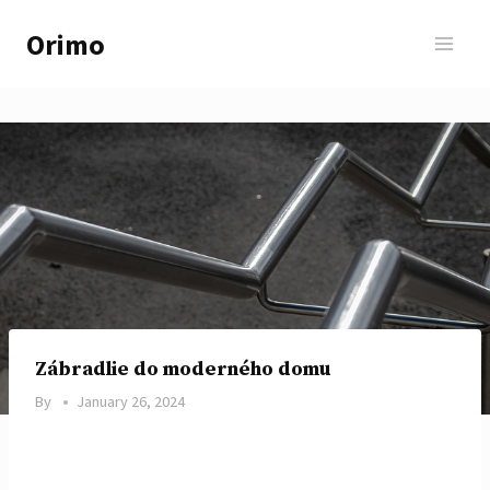
Skip
Orimo
to
content
Zábradlie do moderného domu
By
January 26, 2024