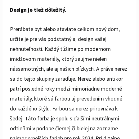
Design je tiež dôležitý.
Prerábate byt alebo st
aviate celkom nový dom,
určite je pre vás podstatný aj design vašej
nehnuteľnosti. Každý túžime po modernom
imidžovom materiály, ktorý zaujme nielen
nássamotných, ale aj našich blízkych. A práve nerez
sa do tejto skupiny zaraďuje. Nerez alebo antikor
patrí posledné roky medzi mimoriadne moderné
materiály, ktoré sú farbou aj prevedením vhodné
do každého štýlu. Farbou sa nerez prirovnáva k
šedej. Táto farba je spolu s ďalšími neutrálnymi
odtieňmi v podobe čiernej či bielej na zozname
najmodernejších farieb pre rok 2024. Pri dizajne