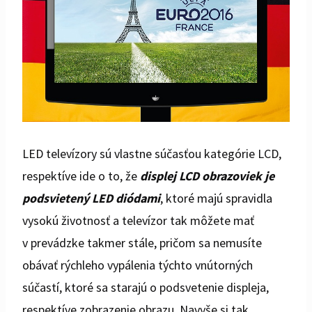
LED televízory sú vlastne súčasťou kategórie LCD,
respektíve ide o to, že
displej LCD obrazoviek je
podsvietený LED diódami
, ktoré majú spravidla
vysokú životnosť a televízor tak môžete mať
v prevádzke takmer stále, pričom sa nemusíte
obávať rýchleho vypálenia týchto vnútorných
súčastí, ktoré sa starajú o podsvetenie displeja,
respektíve zobrazenie obrazu. Navyše si tak