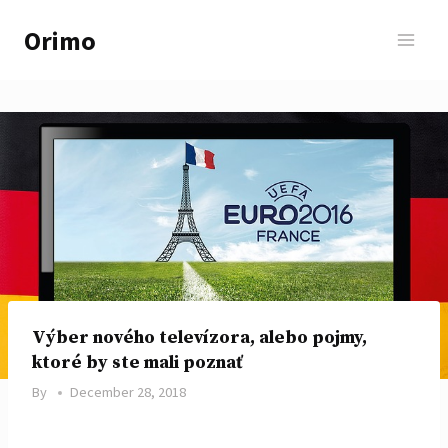
Skip
Orimo
to
content
Výber nového televízora, alebo pojmy,
ktoré by ste mali poznať
By
December 28, 2018