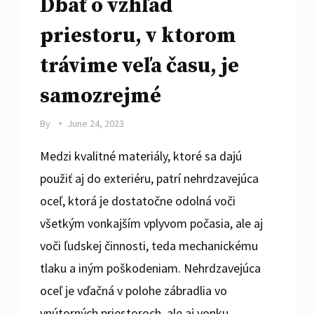
Dbať o vzhľad
priestoru, v ktorom
trávime veľa času, je
samozrejmé
By
June 24, 2023
Medzi kvalitné materiály, ktoré sa dajú
použiť aj do exteriéru, patrí nehrdzavejúca
oceľ, ktorá je dostatočne odolná voči
všetkým vonkajším vplyvom počasia, ale aj
voči ľudskej činnosti, teda mechanickému
tlaku a iným poškodeniam. Nehrdzavejúca
oceľ je vďačná v polohe zábradlia vo
vnútorných priestoroch, ale aj vonku.