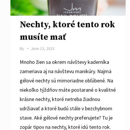
Nechty, ktoré tento rok
musíte mať
By
June 13, 2023
Mnoho žien sa okrem návštevy kaderníka
zameriava aj na návštevu manikúry. Najmä
gélové nechty sú mimoriadne obľúbené. Na
niekoľko týždňov máte postarané o kvalitné
krásne nechty, ktoré netreba žiadnou
udržiavať a ktoré budú stále v bezchybnom
stave. Aké gélové nechty preferujete? Tu je
zopár tipov na nechty, ktoré idú tento rok.