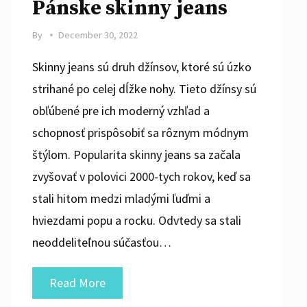
Pánske skinny jeans
By
December 30, 2022
Skinny jeans sú druh džínsov, ktoré sú úzko
strihané po celej dĺžke nohy. Tieto džínsy sú
obľúbené pre ich moderný vzhľad a
schopnosť prispôsobiť sa rôznym módnym
štýlom. Popularita skinny jeans sa začala
zvyšovať v polovici 2000-tych rokov, keď sa
stali hitom medzi mladými ľuďmi a
hviezdami popu a rocku. Odvtedy sa stali
neoddeliteľnou súčasťou…
Pánske
Read More
skinny