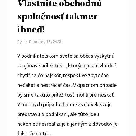
Vlastnite obchodnú
spoločnosť takmer
ihneď!
By
February 15, 2023
V podnikateľskom svete sa občas vyskytnú
zaujímavé príležitosti, ktorých je ale vhodné
chytiť sa čo najskôr, respektíve zbytočne
nečakať a nestrácať čas. V opačnom prípade
by sme takúto príležitosť mohli premeškať.
V mnohých prípadoch má zas človek svoju
predstavu o podnikaní, ale túto ideu
nakoniec nezrealizuje a jedným z dôvodov je
fakt, že na to…