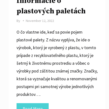
Informácie o
plastových paletách
By
November 12, 2022
O čo vlastne ide, keď sa povie pojem
plastové palety. Z názvu vyplýva, že ide o
výrobok, ktorý je vyrobený z plastu, v tomto
prípade z recyklovateľného plastu, ktorý je
šetrný k životnému prostrediu a vôbec o
výrobky pod záštitou známej značky. Značky,
ktorá sa vyznačuje kvalitou a renomovanými
postupmi pri samotnej výrobe jednotlivých
produktov….
Informácie
Read More