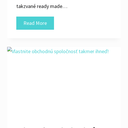
takzvané ready made…
Chobte
Read More
sa
príležitosti
s
ready
made
firmou