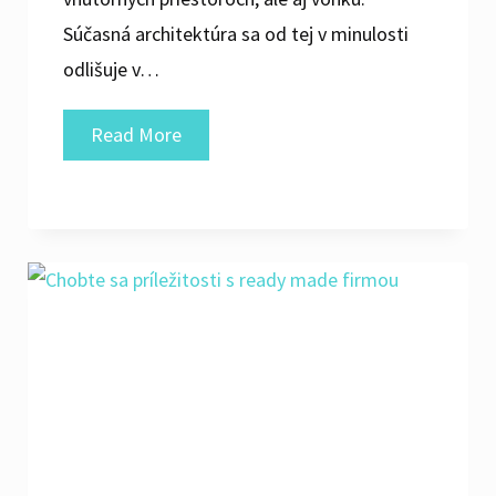
Súčasná architektúra sa od tej v minulosti
odlišuje v…
Dbať
Read More
o
vzhľad
priestoru,
v
ktorom
trávime
veľa
času,
je
samozrejmé