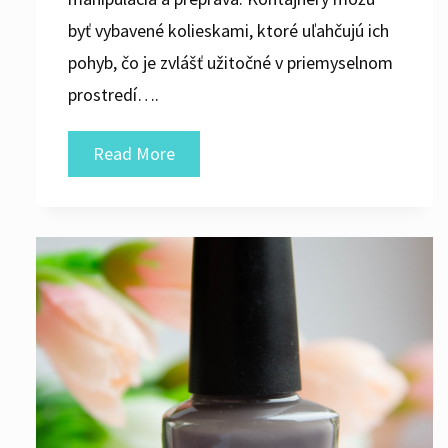
byť vybavené kolieskami, ktoré uľahčujú ich
pohyb, čo je zvlášť užitočné v priemyselnom
prostredí….
IBC
Read More
Kontajner
Príslušenstvo:
Optimalizácia
Užívania
a
Bezpečnosti