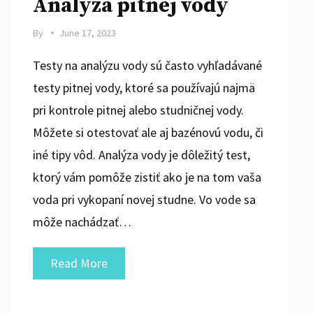
Analýza pitnej vody
By
June 17, 2023
Testy na analýzu vody sú často vyhľadávané
testy pitnej vody, ktoré sa používajú najmä
pri kontrole pitnej alebo studničnej vody.
Môžete si otestovať ale aj bazénovú vodu, či
iné tipy vôd. Analýza vody je dôležitý test,
ktorý vám pomôže zistiť ako je na tom vaša
voda pri vykopaní novej studne. Vo vode sa
môže nachádzať…
Analýza
Read More
pitnej
vody