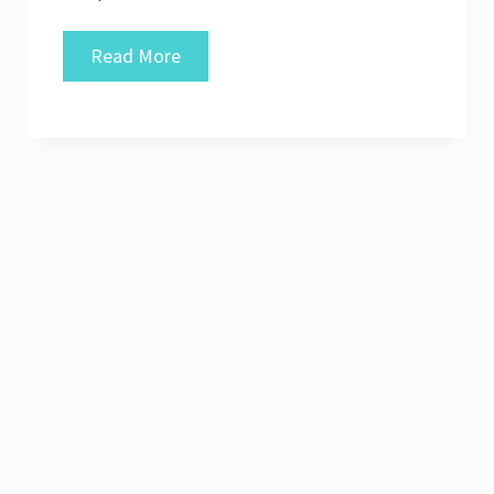
Vlastnite
Read More
obchodnú
spoločnosť
takmer
ihneď!