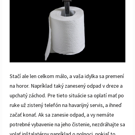
Stačí ale len celkom málo, a vaša idylka sa premení
na horor. Napríklad taký zanesený odpad v dreze a
upchatý záchod. Pre tieto situácie sa oplatí mať po
ruke už zistený telefón na havarijný servis, a ihneď
začať konať. Ak sa zanesie odpad, a vy nemáte
potrebné vybavenie na jeho čistenie, nezdráhajte sa
volať inštalatérov napríklad o polnoci, pokiaľ to