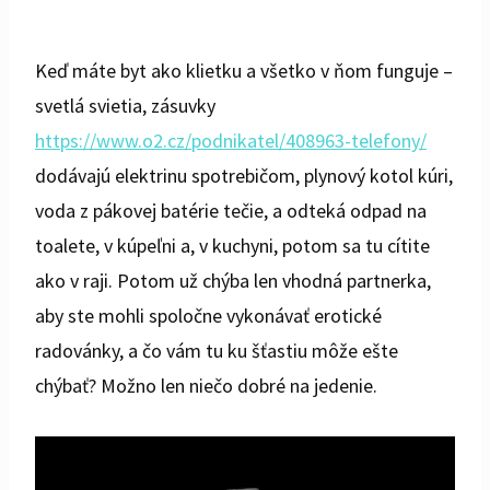
Keď máte byt ako klietku a všetko v ňom funguje –
svetlá svietia, zásuvky
https://www.o2.cz/podnikatel/408963-telefony/
dodávajú elektrinu spotrebičom, plynový kotol kúri,
voda z pákovej batérie tečie, a odteká odpad na
toalete, v kúpeľni a, v kuchyni, potom sa tu cítite
ako v raji. Potom už chýba len vhodná partnerka,
aby ste mohli spoločne vykonávať erotické
radovánky, a čo vám tu ku šťastiu môže ešte
chýbať? Možno len niečo dobré na jedenie.