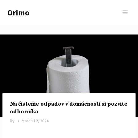
Skip
Orimo
to
content
Na čistenie odpadov v domácnosti si pozvite
odborníka
By
March 12, 2024