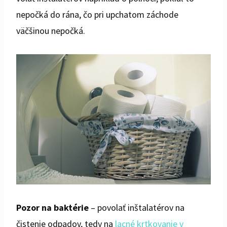
nepočká do rána, čo pri upchatom záchode
väčšinou nepočká.
Pozor na baktérie
– povolať inštalatérov na
čistenie odpadov, tedy na
lacné krtkovanie v