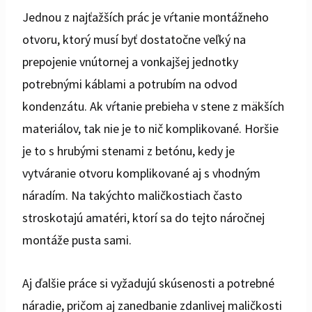
Jednou z najťažších prác je vŕtanie montážneho
otvoru, ktorý musí byť dostatočne veľký na
prepojenie vnútornej a vonkajšej jednotky
potrebnými káblami a potrubím na odvod
kondenzátu. Ak vŕtanie prebieha v stene z mäkších
materiálov, tak nie je to nič komplikované. Horšie
je to s hrubými stenami z betónu, kedy je
vytváranie otvoru komplikované aj s vhodným
náradím. Na takýchto maličkostiach často
stroskotajú amatéri, ktorí sa do tejto náročnej
montáže pusta sami.
Aj ďalšie práce si vyžadujú skúsenosti a potrebné
náradie, pričom aj zanedbanie zdanlivej maličkosti