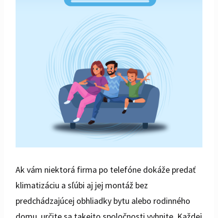
Ak vám niektorá firma po telefóne dokáže predať
klimatizáciu a sľúbi aj jej montáž bez
predchádzajúcej obhliadky bytu alebo rodinného
domu, určite sa takejto spoločnosti vyhnite. Každej